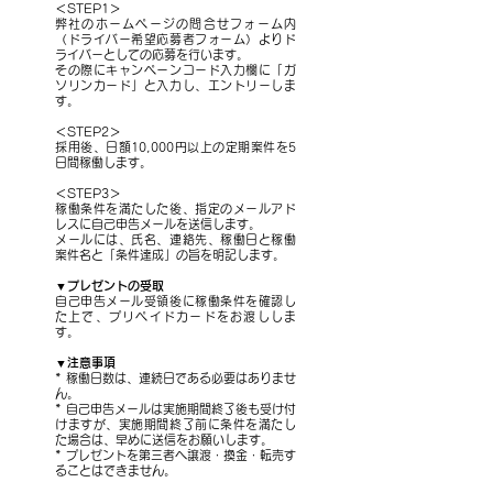
＜STEP1＞
弊社のホームページの問合せフォーム内
（ドライバー希望応募者フォーム）よりド
ライバーとしての応募を行います。
その際にキャンペーンコード入力欄に「ガ
ソリンカード」と入力し、エントリーしま
す。
＜STEP2＞
採用後、日額10,000円以上の定期案件を5
日間稼働します。
＜STEP3＞
稼働条件を満たした後、指定のメールアド
レスに自己申告メールを送信します。
メールには、氏名、連絡先、稼働日と稼働
案件名と「条件達成」の旨を明記します。
▼プレゼントの受取
自己申告メール受領後に稼働条件を確認し
た上で、プリペイドカードをお渡ししま
す。
▼注意事項
* 稼働日数は、連続日である必要はありませ
ん。
* 自己申告メールは実施期間終了後も受け付
けますが、実施期間終了前に条件を満たし
た場合は、早めに送信をお願いします。
* プレゼントを第三者へ譲渡・換金・転売す
ることはできません。