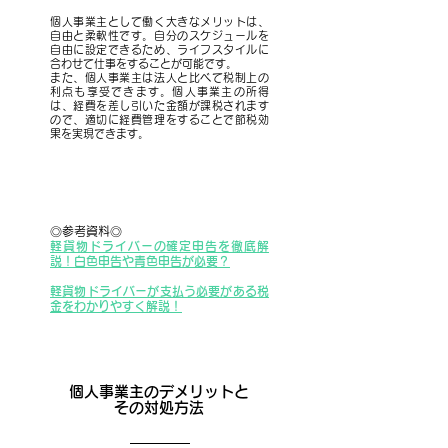
個人事業主として働く大きなメリットは、
自由と柔軟性です。自分のスケジュールを
自由に設定できるため、ライフスタイルに
合わせて仕事をすることが可能です。
また、個人事業主は法人と比べて税制上の
利点も享受できます。個人事業主の所得
は、経費を差し引いた金額が課税されます
ので、適切に経費管理をすることで節税効
果を実現できます。
◎参考資料◎
軽貨物ドライバーの確定申告を徹底解
説！
白色申告や青色申告が必要？
軽貨物ドライバーが支払う必要がある税
金
を
わかりやすく解説！
個人事業主のデメリットと
その対処方法