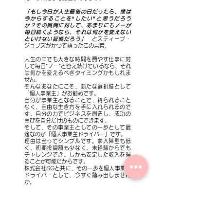
「もし今日が人生最後の日だったら、僕は
今からすることを“したい”と思うだろう
か？その質問に対して、あまりにもノーが
毎日続くようなら、それは何かを変えない
といけない証拠だろう」
とスティーブ・
ジョブズがかつて語ったこの言葉。
人生の中でも大きな時間を費やす仕事に対
して毎日"ノー"と答え続けているなら、それ
は何かを変えるべきタイミングかもしれま
せん。
そんなあなたにこそ、新たな選択肢として
「個人事業主」がお勧めです。
自分が事業主となることで、縛られること
なく、自由な生き方を手に入れられるので
す。自分の力でビジネスを創造し、成功の
喜びを自分だけのものにできます。
そして、その事業主としての一歩として最
適なのが「個人事業主ドライバー」です。
理由は至ってシンプルです。参入障壁も低
く、初期投資額も少なく、未経験からでも
チャレンジでき、しかも安定した収入を得
ることが可能だからです。
株式会社SGと共に、その一歩を個人事業主
ドライバーとして、今すぐ踏み出しません
か。