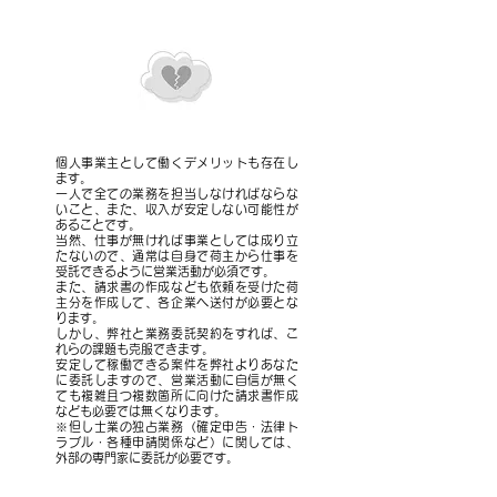
個人事業主として働くデメリットも存在し
ます。
一人で全ての業務を担当しなければならな
いこと、また、収入が安定しない可能性が
あることです。
当然、仕事が無ければ事業としては成り立
たないので、通常は自身で荷主から仕事を
受託できるように営業活動が必須です。
また、請求書の作成なども依頼を受けた荷
主分を作成して、各企業へ送付が必要とな
ります。
しかし、弊社と業務委託契約をすれば、こ
れらの課題も克服できます。
安定して稼働できる案件を弊社よりあなた
に委託しますので、営業活動に自信が無く
ても複雑且つ複数箇所に向けた請求書作成
なども必要では無くなります。
※但し士業の独占業務（確定申告・法律ト
ラブル・各種申請関係など）に関しては、
外部の専門家に委託が必要です。