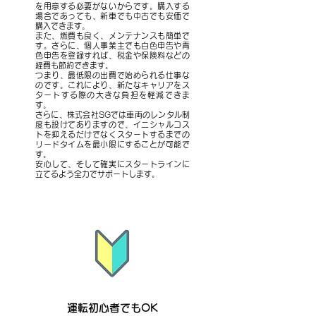
を用意する必要がないからです。購入する
場合であっても、新車でも中古でも安価で
購入できます。
また、燃費も良く、メンテナンスも簡単で
す。さらに、個人事業主でも白色申告や青
色申告を登録すれば、税金や保険料などの
経費も節約できます。
つまり、最低限の出費で始められる仕事な
のです。これにより、新たなキャリアをス
タートする際の大きな負担を軽減できま
す。
さらに、株式会社SGでは車両のレンタル制
度も設けてありますので、イニシャルコス
トを抑えるだけでなくスタートするまでの
リードタイムを最小限にすることが可能で
す。
安心して、そして確実にスタートラインに
立てるよう全力でサポートします。
運転初心者でもOK