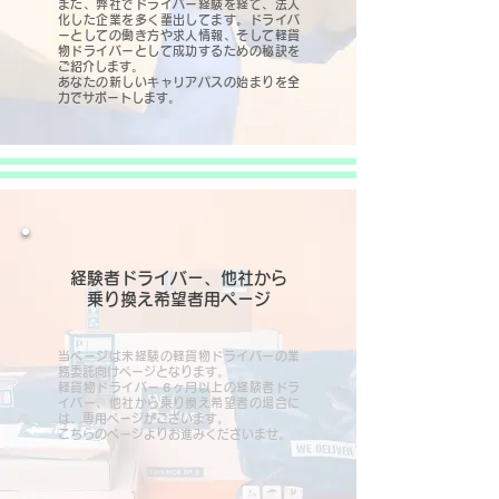
また、弊社でドライバー経験を経て、法人
化した企業を多く輩出してます。ドライバ
ーとしての働き方や求人情報、そして軽貨
物ドライバーとして成功するための秘訣を
ご紹介します。
あなたの新しいキャリアパスの始まりを全
力でサポートします。
経験者ドライバー、他社から
乗り換え希望者用ページ
当ページは未経験の軽貨物ドライバーの業
務委託向けページとなります。
軽貨物ドライバー６ヶ月以上の
経験者ドラ
イバー、他社から乗り換え希望者
の場合に
は、専用ページがございます。
こちらのページよりお進みくださいませ。