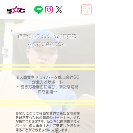
ME
NU
軽貨物ドライバーの業務委託
なら株式会社SGへ
個人事業主ドライバーを株式会社SG
が全力でサポート
～働き方を自由に選び、新たな可能
性を創造～
あなたにとって軽貨物業界で新たな可能性
を追求するための最高のパートナー、それ
が株式会社SGです。私たちは軽貨物ドライ
バーが、個人事業主として安定した収入を
得ることができるように支援します。