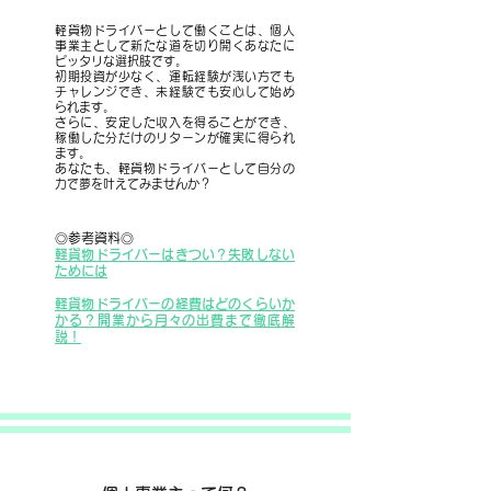
軽貨物ドライバーとして働くことは、個人
事業主として新たな道を切り開くあなたに
ピッタリな選択肢です。
初期投資が少なく、運転経験が浅い方でも
チャレンジでき、未経験でも安心して始め
られます。
さらに、安定した収入を得ることができ、
稼働した分だけのリターンが確実に得られ
ます。
あなたも、軽貨物ドライバーとして自分の
力で夢を叶えてみませんか？
◎参考資料◎
軽貨物ドライバーは
き
つい？失敗しない
ためには
軽貨物ドライバーの経費はどのくらいか
かる？開業から月々の出費まで徹底解
説！