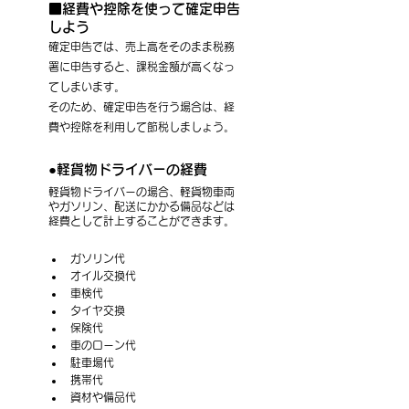
■経費や控除を使って確定申告
しよう
確定申告では、売上高をそのまま税務
署に申告すると、課税金額が高くなっ
てしまいます。
そのため、確定申告を行う場合は、経
費や控除を利用して節税しましょう。
●軽貨物ドライバーの経費
軽貨物ドライバーの場合、軽貨物車両
やガソリン、配送にかかる備品などは
経費として計上することができます。
ガソリン代
オイル交換代
車検代
タイヤ交換
保険代
車のローン代
駐車場代
携帯代
資材や備品代