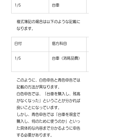
​1/5
​台車
​A店
複式簿記の場合は以下のような記載に
なります。
​日付
​借方科目
​借方金額
1/5
​台車（消耗品費）
​3,000円
このように、白色申告と青色申告では
記載の方法が異なります。
白色申告では、「台車を購入し、残高
がなくなった」ということが分かれば
良いことになっています。
しかし、青色申告では「台車を現金で
購入し、何のために使うのか」といっ
た具体的な内容まで分かるように申告
する必要があります。