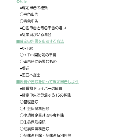
るには
　●確定申告の種類
　○白色申告
　○青色申告
　●白色申告と青色申告の違い
　●従業員がいる場合
■確定申告書を申請する方法
　●e-Tax
　○e-Tax開始前の準備
　○申告時に必要なもの
　●郵送
　●窓口へ提出
■経費や控除を使って確定申告しよう
　●軽貨物ドライバーの経費
　●確定申告で登場する15の控除
　○基礎控除
　○社会保険料控除
　○小規模企業共済掛金控除
　○生命保険控除
　○地震保険料控除
　○配偶者控除・配偶者特別控除