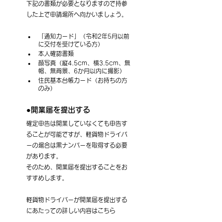
下記の書類が必要となりますので持参
した上で申請場所へ向かいましょう。
「通知カード」（令和2年5月以前
に交付を受けている方）
本人確認書類
顔写真（縦4.5cm、横3.5cm、無
帽、無背景、6か月以内に撮影）
住民基本台帳カード（お持ちの方
のみ）
●開業届を提出する
確定申告は開業していなくても申告す
ることが可能ですが、軽貨物ドライバ
ーの場合は黒ナンバーを取得する必要
があります。
そのため、開業届を提出することをお
すすめします。
軽貨物ドライバーが開業届を提出する
にあたっての詳しい内容はこちら