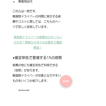
事務用品代
これらは一例です。
軽貨物ドライバーの月間に発生する経
費やコストに関しては、こちらのペー
ジで詳しく説明しています。
軽貨物ドライバーの経費はどのくらい
かかる？開業から月々の出費まで徹底
解説！
●確定申告で登場する15の控除
経費の他にも確定申告で利用できる
「控除」があります。
軽貨物ドライバーが対象となりやすい
ものをいくつか紹介します。
基礎控除
社会保険料控除
小規模企業共済掛金控除