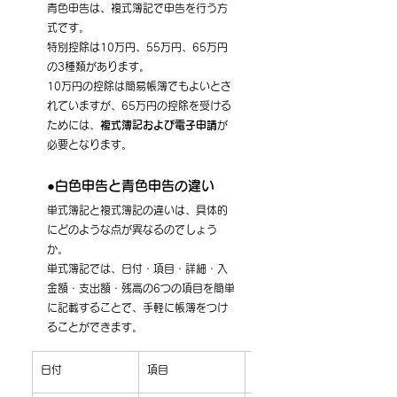
青色申告は、複式簿記で申告を行う方
式です。
特別控除は10万円、55万円、65万円
の3種類があります。
10万円の控除は簡易帳簿でもよいとさ
れていますが、65万円の控除を受ける
ためには、
複式簿記および電子申請
が
必要となります。
●白色申告と青色申告の違い
単式簿記と複式簿記の違いは、具体的
にどのような点が異なるのでしょう
か。
単式簿記では、日付・項目・詳細・入
金額・支出額・残高の6つの項目を簡単
に記載することで、手軽に帳簿をつけ
ることができます。
​日付
​項目
​詳細