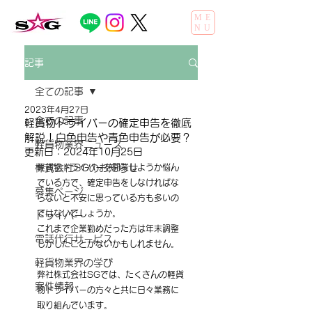
ME
NU
記事
全ての記事
2023年4月27日
全ての記事
軽貨物ドライバーの確定申告を徹底
解説！白色申告や青色申告が必要？
軽貨物業界ニュース
更新日：
2024年10月25日
株式会社SGのお知らせ
軽貨物ドライバーを開業しようか悩ん
でいる方で、確定申告をしなければな
募集ページ
らないと不安に思っている方も多いの
ではないでしょうか。
ドライバー
これまで企業勤めだった方は年末調整
電話代行サービス
しかしたことがないかもしれません。
軽貨物業界の学び
弊社株式会社SGでは、たくさんの軽貨
案件情報
物ドライバーの方々と共に日々業務に
取り組んでいます。