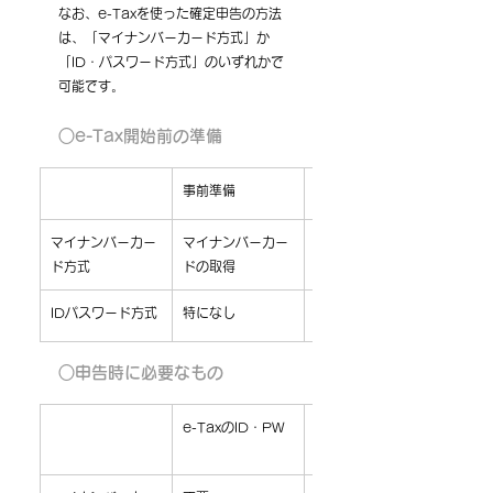
なお、e-Taxを使った確定申告の方法
は、「マイナンバーカード方式」か
「ID・パスワード方式」のいずれかで
可能です。
○e-Tax開始前の準備
​事前準備
e-Tax開始届出
マイナンバーカー
マイナンバーカー
特になし
ド方式
ドの取得
IDパスワード方式
特になし
税務局で本人確認
○申告時に必要なもの
e-TaxのID・PW
マイナンバーカー
ド