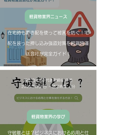
軽貨物業界ニュース
在宅時も置き配を使って被害を防ぐ！宅
配を装った押し込み強盗対策を軽貨物運
送会社が完全ガイド！
株式会社SG 代表取締役 庄司
2023年8月1日
読了時間: 8分
軽貨物業界の学び
守破離とは？ビジネスにおける応用と仕