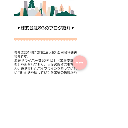
▼株式会社SGのブログ紹介▼
弊社は2014年12月に法人化した軽貨物運送
会社です。
現在ドライバー数50名以上（業務委託含
む）を所有しており、大手の案件はもちろ
ん、運送会社とパイプラインを持っていな
い自社配送を続けていた企業様の構築から
実行まで、単に配達するだけでなくコンサ
ル的な問題点の洗い出しから改善までを取
り組んでます。
弊社とお付き合いあるお客様はもちろん、
今後弊社や軽貨物運送業と関わる全ての
方々に対し、分かりやすく更新します♫
私が独立した際に、情報を得られる場所は
限られた場所でした。
今でもネットを見ると誤った情報や偏った
情報に溢れています。