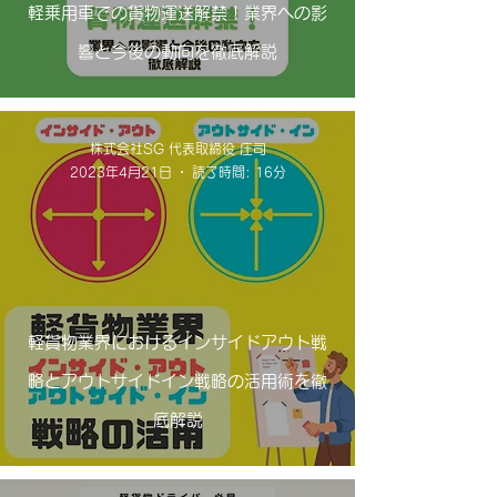
軽乗用車での貨物運送解禁！業界への影
響と今後の動向を徹底解説
株式会社SG 代表取締役 庄司
2023年4月21日
読了時間: 16分
軽貨物業界におけるインサイドアウト戦
略とアウトサイドイン戦略の活用術を徹
底解説