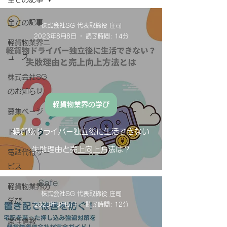
全ての記事
株式会社SG 代表取締役 庄司
2023年8月8日
読了時間: 14分
軽貨物業界ニ
ュース
株式会社SG
のお知らせ
軽貨物業界の学び
募集ページ
軽貨物ドライバー独立後に生活できない
ドライバー
失敗理由と売上向上方法は？
電話代行サー
ビス
軽貨物業界の
株式会社SG 代表取締役 庄司
学び
2023年8月5日
読了時間: 12分
案件情報