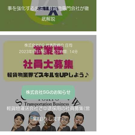
事を強化する方法！軽貨物専門会社が徹
底解説
株式会社SG 代表取締役 庄司
2023年5月19日
読了時間: 14分
株式会社SGのお知らせ
軽貨物運送会社で中途採用の社員募集(営
業職)をします♪