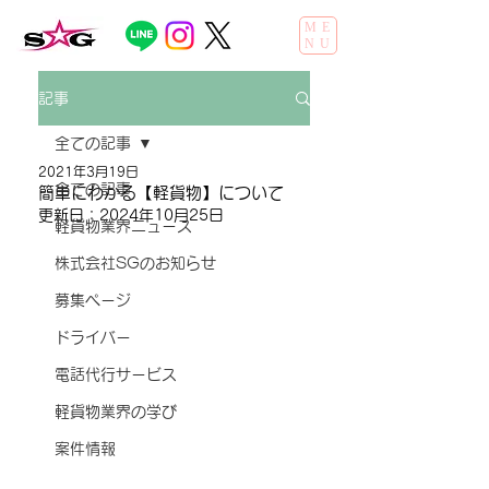
ME
NU
記事
全ての記事
2021年3月19日
全ての記事
簡単にわかる【軽貨物】について
更新日：
2024年10月25日
軽貨物業界ニュース
株式会社SGのお知らせ
募集ページ
ドライバー
電話代行サービス
軽貨物業界の学び
案件情報