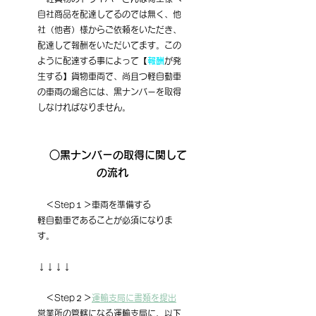
自社商品を配達してるのでは無く、他
社（他者）様からご依頼をいただき、
配達して報酬をいただいてます。この
ように配達する事によって【
報酬
が発
生する】貨物車両で、尚且つ軽自動車
の車両の場合には、黒ナンバーを取得
しなければなりません。
　○黒ナンバーの取得に関して
の流れ
　＜Step１＞車両を準備する
軽自動車であることが必須になりま
す。
↓↓↓↓
　＜Step２＞
運輸支局に書類を提出
営業所の管轄になる運輸支局に、以下