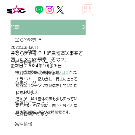
ME
NU
記事
全ての記事
2022年3月30日
全ての記事
今なら笑える？！軽貨物運送事業で
困った３つの事案（その２）
軽貨物業界ニュース
更新日：
2024年10月25日
株式会社SGのお知らせ
　日頃より株式会社SGの
ブログ
では、
ドライバー・協力会社・荷主にとって
募集ページ
有益なコンテンツを配信させていただ
いております。
ドライバー
ですが、弊社自体の事も少し知ってい
電話代行サービス
ただきたいなと思い、前回と今回と次
回の計3回のブログは特別会です。
軽貨物業界の学び
案件情報