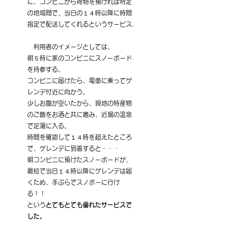
に、コンビニから荷物を預ければ特定
の地域間で、当日の１４時以降に時間
指定で配送してくれるというサービス.
　利用者のイメージとしては、
朝５時に家のコンビニにスノーボード
を持参する。
コンビニに届けたら、電車に乗ってゲ
レンデ付近に向かう。
少しお腹が空いたから、現地の特産物
のご飯をお酒と共に嗜み、近場の温泉
で足湯に入る。
時間を確認して１４時を超えたところ
で、ゲレンデに到着すると・・・
朝コンビニに預けたスノーボードが、
最短で当日１４時以降にゲレンデは届
くため、手ぶらでスノボーに行け
る！！
という
とてもとても優れたサービスで
した。