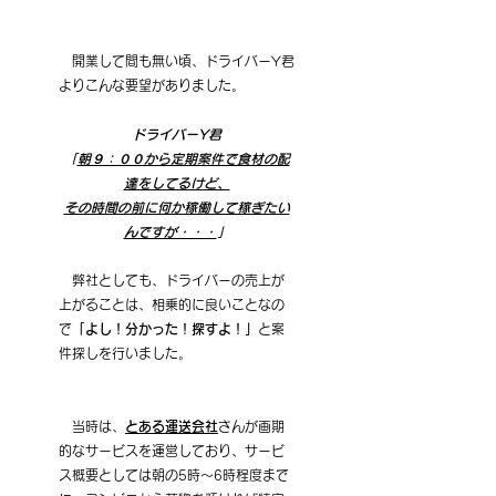
　開業して間も無い頃、ドライバーY君
よりこんな要望がありました。
ドライバーY君
「
朝９：００から定期案件で食材の配
達をしてるけど、
その時間の前に何か稼働して稼ぎたい
んですが・・・
」
　弊社としても、ドライバーの売上が
上がることは、相乗的に良いことなの
で
「よし！分かった！探すよ！」
と案
件探しを行いました。
　当時は、
とある運送会社
さんが画期
的なサービスを運営しており、サービ
ス概要としては朝の5時～6時程度まで