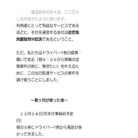
・・・運送会社の方々は、ここで少
し先が見えたように思います。
利用者にとって有益なサービスである
ほどに、それを運営する会社は
とても
大変なサービス
であるということ。
ただ、私たちはドライバーY君の提案・
願いである「朝９：００から稼働の定
期案件の前に、稼ぎたい」を叶えるた
めに、この当日配達サービスの案件を
請け負うことにしました。
〜数ヶ月が経った頃〜
　１２月２８日(年末仕事納め予定
日)　
朝の５時にドライバーY君から電話が掛
かってきました。