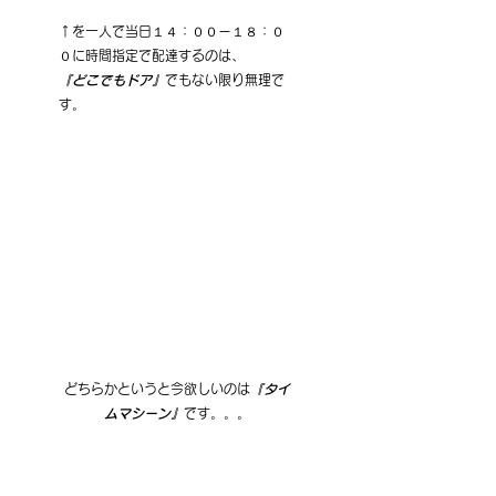
↑を一人で当日１４：００ー１８：０
０に時間指定で配達するのは、
『どこでもドア』
でもない限り無理で
す。
どちらかというと今欲しいのは
『タイ
ムマシーン』
です。。。