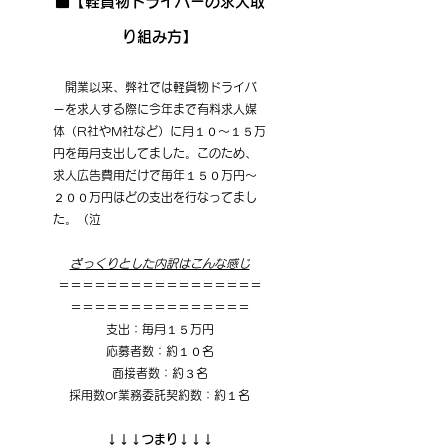
■【軽貨物ドライバーの求人取
り組み方】
　開業以来、弊社では軽貨物ドライバ
ーを求人する際に今年まで有料求人媒
体（R社やM社など）に月１０〜１５万
円を毎月支出してました。このため、
求人広告費用だけで毎年１５０万円〜
２００万円ほどの支出を行なってまし
た。（泣
ざっくりとした内訳はこんな感じ
＝＝＝＝＝＝＝＝＝＝＝＝＝＝＝＝＝
＝＝＝＝＝＝＝＝＝＝＝＝＝＝＝
支出：毎月１５万円
応募者数：約１０名
面接者数：約３名
採用数or業務委託契約数：約１名
↓↓↓つまり↓↓↓