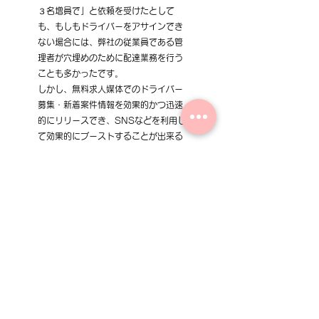
３名増員で」と依頼を受けたとして
も、もしもドライバーをアサインでき
ない場合には、弊社の従業員である管
理者が穴埋めのために配達業務を行う
ことも多かったです。
しかし、無料求人媒体でのドライバー
募集・新着案件情報を効果的かつ迅速
的にリリースでき、SNSなどを利用し
て効果的にブーストすることが出来る
ため、結果的にクライアントからの要
望に対しても速やかにドライバーアサ
インすることができ、弊社の従業員で
ある【管理者が穴埋めのためでは無
く】→【管理者として研修などに時間
を使える】状況になり、責務を全う出
来る様になりました。
■【まとめ】
　今回のブログでは弊社の求人媒体の