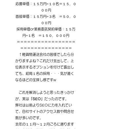
応募単価：１５万円÷１０名＝１５，０
００円
面接単価：１５万円÷３名　＝５０，０
００円
採用単価or業務委託契約単価：１５万
円÷１名　＝１５０，０００円
＝＝＝＝＝＝＝＝＝＝＝＝＝＝＝＝＝
＝＝＝＝＝＝＝＝＝＝＝＝＝＝＝
　↑軽貨物運送会社の皆様でしたら分
かりますよね？これだけ支出して、上
位表示するオプションを付けて露出し
ても、結局１名の採用・・・気が遠く
なるほどの宝探し感ですw
　これを解消しようと思ったきっかけ
が、実は
「SEO」
だったのです。
弊社は以前よりSEOに力を入れてい
て、自社サイトのアクセス数や問合せ
数が多いのです。
去年の１１月〜１２月ごろに遡ります