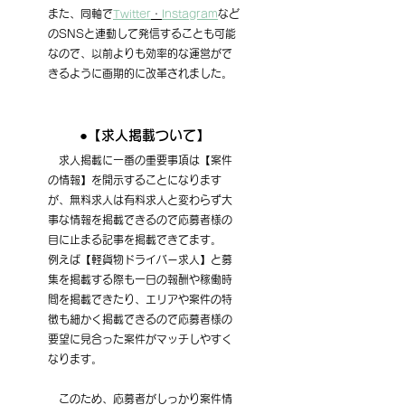
また、同軸で
Twitter
・
Instagram
など
のSNSと連動して発信することも可能
なので、以前よりも効率的な運営がで
きるように画期的に改革されました。
●【求人掲載ついて】
　求人掲載に一番の重要事項は【案件
の情報】を開示することになります
が、無料求人は有料求人と変わらず大
事な情報を掲載できるので応募者様の
目に止まる記事を掲載できてます。
例えば【軽貨物ドライバー求人】と募
集を掲載する際も一日の報酬や稼働時
間を掲載できたり、エリアや案件の特
徴も細かく掲載できるので応募者様の
要望に見合った案件がマッチしやすく
なります。
　このため、応募者がしっかり案件情