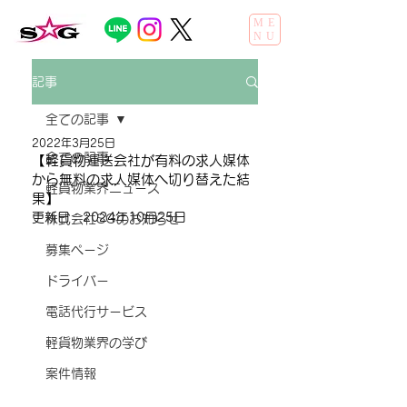
ME
NU
記事
全ての記事
2022年3月25日
全ての記事
【軽貨物運送会社が有料の求人媒体
から無料の求人媒体へ切り替えた結
軽貨物業界ニュース
果】
更新日：
2024年10月25日
株式会社SGのお知らせ
募集ページ
ドライバー
電話代行サービス
軽貨物業界の学び
案件情報