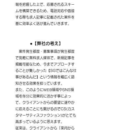
報を把握した上で、応募されるスキー
ムを構築できるため、電話対応や面接
する際も求人記事に記載された案件を
基に効率よく話が進んでいきます。
●【弊社の考え】
　案件発生都度・募集事項が発生都度
で気軽に無料求人媒体で、新規記事を
掲載可能なため、今までアプローチす
ることが難しかった【SGではこんな仕
事があるんだ】という情報を幅広く認
知させる効果を担っています。
また、このようにWEB領域やSNS領
域を存分に効果的に活かす事によっ
て、クライアントからの要望に速やか
に応えることにも繋がるのでCS(カス
タマーサティスファクション)がとても
高まっているように思えます。
従来は、クライアントから「来月から