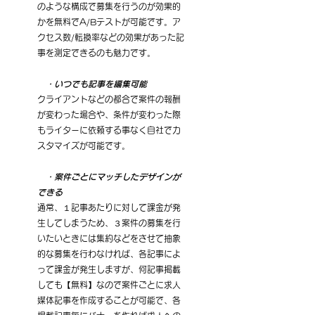
のような構成で募集を行うのが効果的
かを無料でA/Bテストが可能です。ア
クセス数/転換率などの効果があった記
事を測定できるのも魅力です。
・いつでも記事を編集可能
クライアントなどの都合で案件の報酬
が変わった場合や、条件が変わった際
もライターに依頼する事なく自社でカ
スタマイズが可能です。
・案件ごとにマッチしたデザインが
できる
通常、１記事あたりに対して課金が発
生してしまうため、３案件の募集を行
いたいときには集約などをさせて抽象
的な募集を行わなければ、各記事によ
って課金が発生しますが、何記事掲載
しても【無料】なので案件ごとに求人
媒体記事を作成することが可能で、各