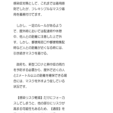
感染症対策として、これまでは着用原
則でしたが、フレキシブルなマスク着
用を義務付けてます。
　しかし、一定のルールがあるよう
で、屋外時においては配達時や休憩
中、他人との距離に注意した上で外
す。しかし、郵便局窓口や郵便物集配
時など人との距離が近くなる時には、
引き続きマスクを着ける。
　政府も、新型コロナと熱中症の両方
を予防する必要から、屋外で近くの人
と2メートル以上の距離を確保できる場
合には、マスクを外すよう促している
状況です。
　【感染リスク軽減】だけにフォーカ
スしてしまうと、他の部分にリスクが
高まる可能性もあるため、【適度】を