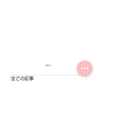
全ての記事
軽貨物業界ニュース
株式会社SGのお知らせ
募集ページ
在宅時も置き配
守破離とは？ビ
ドライバー
電話代行サービス
を使って被害を
ジネスにおける
軽貨物業界の学び
案件情報
防ぐ！宅配を装
応用と仕事を強