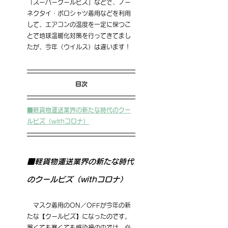
「スーパークールビズ」などで、ノー
ネクタイ・ポロシャツ着用などを利用
して、エアコンの温度を一定に保つこ
とで地球温暖化対策を行ってきてまし
たが、今年（ウイルス）は違います！
目次
■軽貨物運送業界の新たな時代のクー
ルビズ（withコロナ）
■軽貨物運送業界の新たな時代
のクールビズ（withコロナ）
　マスク着用のON／OFFが今年の新
たな【クールビズ】になったのです。
暑くても寒くても感染禍の中では、必