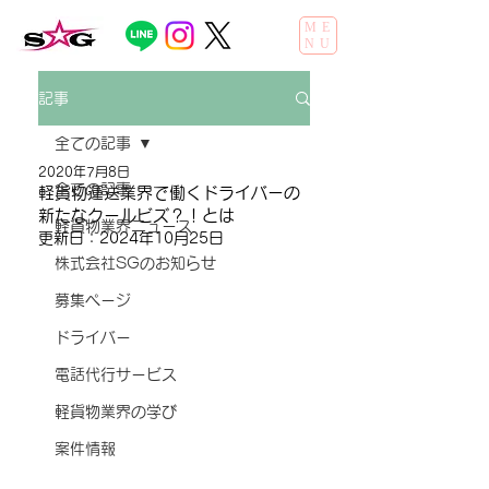
ME
NU
記事
全ての記事
2020年7月8日
全ての記事
軽貨物運送業界で働くドライバーの
新たなクールビズ？！とは
軽貨物業界ニュース
更新日：
2024年10月25日
株式会社SGのお知らせ
募集ページ
ドライバー
電話代行サービス
軽貨物業界の学び
案件情報