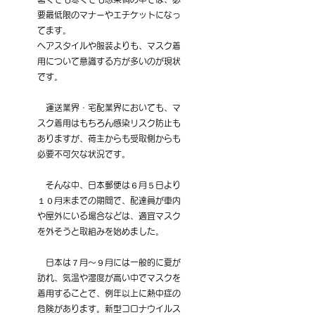
要最低限のマナーやエチケットになっ
てます。
ヘアスタイルや服装よりも、マスク着
用について意識する方が多いのが現状
です。
　運送業界・宅配業界においても、マ
スク着用はもちろん感染リスク防止も
ありますが、荷主からも受取側からも
必要不可欠な状況です。
　そんな中、日本郵便は６月５日より
１０月末までの期間で、配達員が車内
や屋外にいる場合などは、適宜マスク
を外そうと取組みを始めました。
　日本は７月〜９月には一般的に夏が
訪れ、気温や湿度が高い中でマスクを
着用することで、例年以上に
熱中症
の
危険があります。新型
コロナ
ウイルス