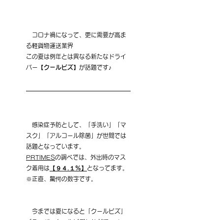
　コロナ禍になって、更に需要が高ま
る軽貨物運送業界
この夏は例年とは異なる新たなドライ
バー
【クールビズ】
が話題です♪
　感染症予防として、「手洗い」「マ
スク」「アルコール除菌」が世間では
話題となっています。
PRTIMES
の調べでは、外出時のマス
ク着用は
【９４.１％】
となってます。
※正直、驚愕の数字です。
　今までは夏になると「クールビズ」