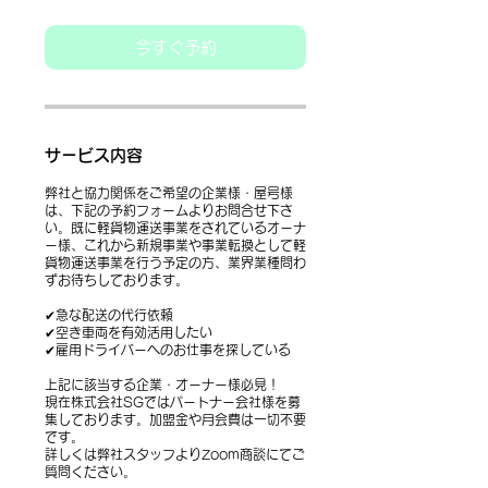
今すぐ予約
サービス内容
弊社と協力関係をご希望の企業様・屋号様
は、下記の予約フォームよりお問合せ下さ
い。既に軽貨物運送事業をされているオーナ
ー様、これから新規事業や事業転換として軽
貨物運送事業を行う予定の方、業界業種問わ
ずお待ちしております。
✔急な配送の代行依頼
✔空き車両を有効活用したい
✔雇用ドライバーへのお仕事を探している
上記に該当する企業・オーナー様必見！
現在株式会社SGではパートナー会社様を募
集しております。加盟金や月会費は一切不要
です。
詳しくは弊社スタッフよりZoom商談にてご
質問ください。